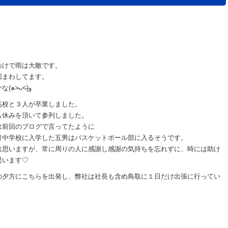
わけで雨は大敵です。
回まわしてます。
それでも学生が多いので少なくなったほうかな(๑˃̵ᴗ˂̵)و
高校と３人が卒業しました。
も休みを頂いて参列しました。
は前回のブログで言ってたように
月中学校に入学した五男はバスケットボール部に入るそうです。
は思いますが、常に周りの人に感謝し感謝の気持ちを忘れずに、時には助け
思います♡
の夕方にこちらを出発し、弊社は社長も含め鳥取に１日だけ出張に行ってい